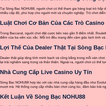
Tại Sòng Bạc NOHU88, người chơi có thể tham gia hàng loạt trò hấp dẫ
nhiều cấp độ, phù hợp cho người mới và chuyên nghiệp. Trò chơi diễn 
Luật Chơi Cơ Bản Của Các Trò Casino
Trong Baccarat, người chơi đặt cược bên nào gần 9 điểm nhất. Roulett
điểm của ba viên xúc xắc. Mỗi trò đều mang đến cảm giác kịch tính v
Lợi Thế Của Dealer Thật Tại Sòng Bạ
Dealer thật giúp tăng tính minh bạch và công bằng trong mỗi ván chơi
lại trải nghiệm sang trọng và thân thiện. Ngoài ra, người chơi có thể 
Nhà Cung Cấp Live Casino Uy Tín
Sòng Bạc NOHU88 hợp tác với các nhà cung cấp hàng đầu như Evolutio
mượt mà. Hệ thống cung cấp nhiều bàn chơi cùng lúc, đảm bảo trải n
Kết Luận Về Sòng Bạc NOHU88