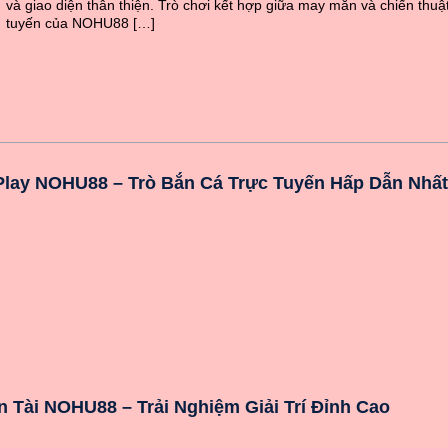
và giao diện thân thiện. Trò chơi kết hợp giữa may mắn và chiến thuậ
tuyến của NOHU88 […]
gPlay NOHU88 – Trò Bắn Cá Trực Tuyến Hấp Dẫn Nhất
 Tài NOHU88 – Trải Nghiệm Giải Trí Đỉnh Cao