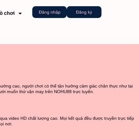
Đăng nhập
Đăng ký
ò chơi
hưởng cao, người chơi có thể tận hưởng cảm giác chân thực như tại
người muốn thử vận may trên NOHU88 trực tuyến.
7 qua video HD chất lượng cao. Mọi kết quả đều được truyền trực tiếp
ọi nơi.