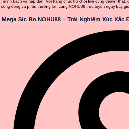
inh bạch và hấp dẫn. Với hàng chục trò chơi live cùng dealer thật, đâ
c sống động và phần thưởng lớn cùng NOHU88 trực tuyến ngay bây giờ
Mega Sic Bo NOHU88 – Trải Nghiệm Xúc Xắc 