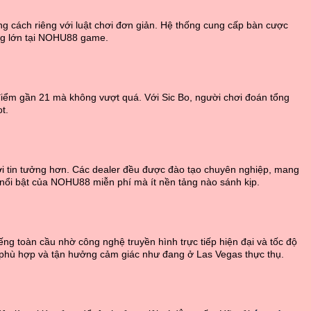
g cách riêng với luật chơi đơn giản. Hệ thống cung cấp bàn cược
hắng lớn tại NOHU88 game.
g điểm gần 21 mà không vượt quá. Với Sic Bo, người chơi đoán tổng
t.
chơi tin tưởng hơn. Các dealer đều được đào tạo chuyên nghiệp, mang
iểm nổi bật của NOHU88 miễn phí mà ít nền tảng nào sánh kịp.
g toàn cầu nhờ công nghệ truyền hình trực tiếp hiện đại và tốc độ
 phù hợp và tận hưởng cảm giác như đang ở Las Vegas thực thụ.