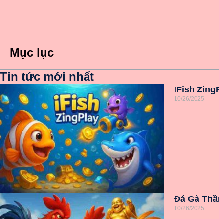
Mục lục
Tin tức mới nhất
IFish Zin
10/26/2025
Đá Gà Thần
10/26/2025