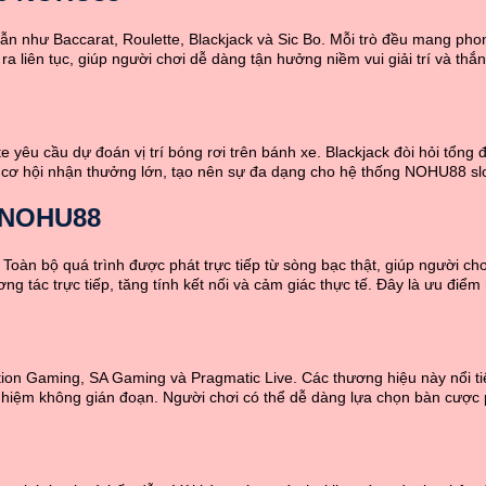
n như Baccarat, Roulette, Blackjack và Sic Bo. Mỗi trò đều mang phon
ra liên tục, giúp người chơi dễ dàng tận hưởng niềm vui giải trí và t
e yêu cầu dự đoán vị trí bóng rơi trên bánh xe. Blackjack đòi hỏi tổn
à cơ hội nhận thưởng lớn, tạo nên sự đa dạng cho hệ thống NOHU88 slo
c NOHU88
. Toàn bộ quá trình được phát trực tiếp từ sòng bạc thật, giúp người 
tương tác trực tiếp, tăng tính kết nối và cảm giác thực tế. Đây là ưu đ
n Gaming, SA Gaming và Pragmatic Live. Các thương hiệu này nổi tiến
ghiệm không gián đoạn. Người chơi có thể dễ dàng lựa chọn bàn cược