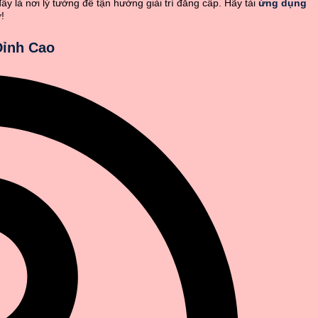
y là nơi lý tưởng để tận hưởng giải trí đẳng cấp. Hãy tải
ứng dụng
!
Đỉnh Cao