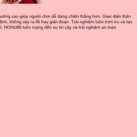
thưởng cao giúp người chơi dễ dàng chiến thắng hơn. Giao diện thân
nh, không xảy ra lỗi hay gián đoạn. Trải nghiệm luôn trơn tru và tạo
ối. NOHU88 luôn mang đến sự tin cậy và trải nghiệm an toàn.