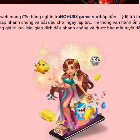
g web mang đến hàng nghìn trò
NOHU88 game slot
hấp dẫn. Tỷ lệ trả 
hập nhanh chóng và bắt đầu chơi ngay lập tức. Hệ thống vận hành ổn đị
g giá trị lớn. Mọi giao dịch đều nhanh chóng và được bảo mật tuyệt đ