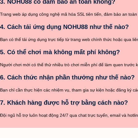
3. NOHU88 có đảm bảo an toàn không?
Trang web áp dụng công nghệ mã hóa SSL tiên tiến, đảm bảo an toàn tu
4. Cách tải ứng dụng NOHU88 như thế nào?
Bạn có thể tải ứng dụng trực tiếp từ trang web chính thức hoặc qua liên
5. Có thể chơi mà không mất phí không?
Người chơi mới có thể thử nhiều trò chơi miễn phí để làm quen trước k
6. Cách thức nhận phần thưởng như thế nào?
Bạn chỉ cần thực hiện các nhiệm vụ, tham gia sự kiện hoặc đăng ký c
7. Khách hàng được hỗ trợ bằng cách nào?
Đội ngũ hỗ trợ luôn hoạt động 24/7 qua chat trực tuyến, email và hotlin