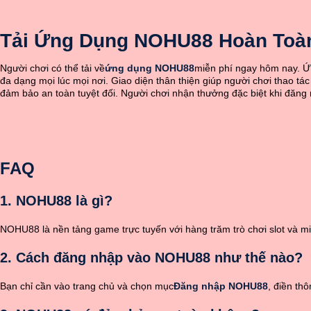
Tải Ứng Dụng NOHU88 Hoàn Toàn
Người chơi có thể tải về
ứng dụng NOHU88
miễn phí ngay hôm nay. Ứ
đa dạng mọi lúc mọi nơi. Giao diện thân thiện giúp người chơi thao t
đảm bảo an toàn tuyệt đối. Người chơi nhận thưởng đặc biệt khi đăng 
FAQ
1. NOHU88 là gì?
NOHU88 là nền tảng game trực tuyến với hàng trăm trò chơi slot và mini
2. Cách đăng nhập vào NOHU88 như thế nào?
Bạn chỉ cần vào trang chủ và chọn mục
Đăng nhập NOHU88
, điền th