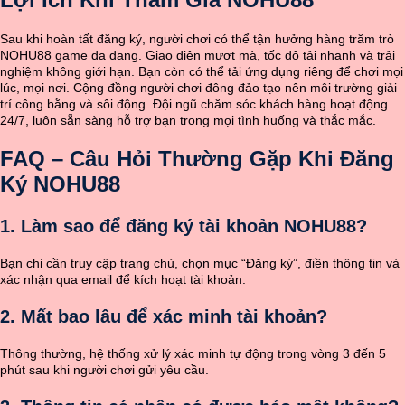
Sau khi hoàn tất đăng ký, người chơi có thể tận hưởng hàng trăm trò
NOHU88 game đa dạng. Giao diện mượt mà, tốc độ tải nhanh và trải
nghiệm không giới hạn. Bạn còn có thể tải ứng dụng riêng để chơi mọi
lúc, mọi nơi. Cộng đồng người chơi đông đảo tạo nên môi trường giải
trí công bằng và sôi động. Đội ngũ chăm sóc khách hàng hoạt động
24/7, luôn sẵn sàng hỗ trợ bạn trong mọi tình huống và thắc mắc.
FAQ – Câu Hỏi Thường Gặp Khi Đăng
Ký NOHU88
1. Làm sao để đăng ký tài khoản NOHU88?
Bạn chỉ cần truy cập trang chủ, chọn mục “Đăng ký”, điền thông tin và
xác nhận qua email để kích hoạt tài khoản.
2. Mất bao lâu để xác minh tài khoản?
Thông thường, hệ thống xử lý xác minh tự động trong vòng 3 đến 5
phút sau khi người chơi gửi yêu cầu.