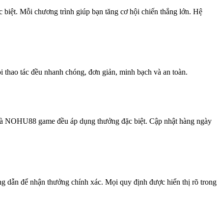
iệt. Mỗi chương trình giúp bạn tăng cơ hội chiến thắng lớn. Hệ
 thao tác đều nhanh chóng, đơn giản, minh bạch và an toàn.
ot và NOHU88 game đều áp dụng thưởng đặc biệt. Cập nhật hàng ngày
ng dẫn để nhận thưởng chính xác. Mọi quy định được hiển thị rõ trong