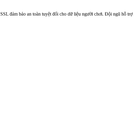
 đảm bảo an toàn tuyệt đối cho dữ liệu người chơi. Đội ngũ hỗ trợ 2