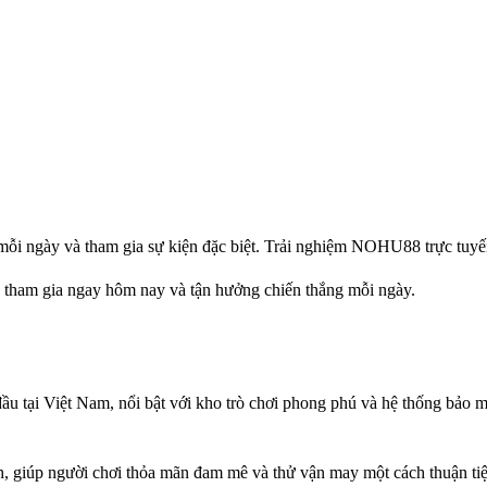
mỗi ngày và tham gia sự kiện đặc biệt. Trải nghiệm NOHU88 trực tuyế
tham gia ngay hôm nay và tận hưởng chiến thắng mỗi ngày.
ại Việt Nam, nổi bật với kho trò chơi phong phú và hệ thống bảo mật 
giúp người chơi thỏa mãn đam mê và thử vận may một cách thuận tiện