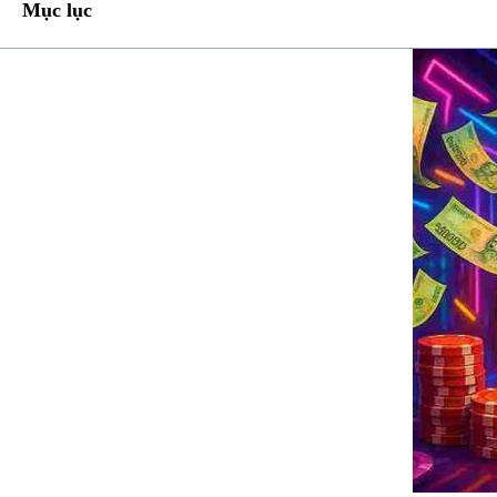
Mục lục